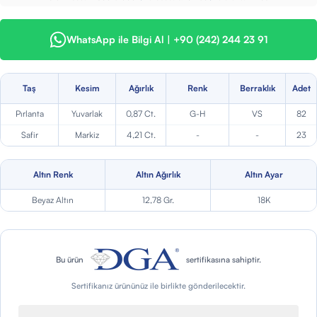
WhatsApp ile Bilgi Al | +90 (242) 244 23 91
Taş
Kesim
Ağırlık
Renk
Berraklık
Adet
Pırlanta
Yuvarlak
0,87 Ct.
G-H
VS
82
Safir
Markiz
4,21 Ct.
-
-
23
Altın Renk
Altın Ağırlık
Altın Ayar
Beyaz Altın
12,78 Gr.
18K
Bu ürün
sertifikasına sahiptir.
Sertifikanız ürününüz ile birlikte gönderilecektir.