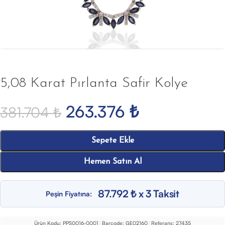
5,08 Karat Pırlanta Safir Kolye
263.376
₺
381.704
₺
Sepete Ekle
Hemen Satın Al
87.792 ₺ x 3 Taksit
Peşin Fiyatına:
Ürün Kodu:
PPS0016-0001
|
Barcode:
GE02160
|
Referans:
27435