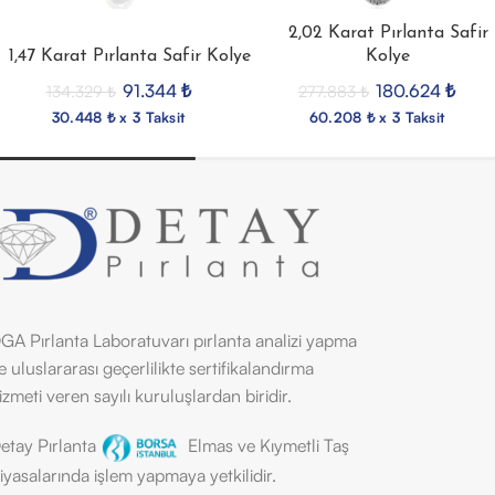
2,02 Karat Pırlanta Safir
1,47 Karat Pırlanta Safir Kolye
Kolye
91.344
₺
180.624
₺
134.329
₺
277.883
₺
30.448 ₺ x 3 Taksit
60.208 ₺ x 3 Taksit
GA Pırlanta Laboratuvarı pırlanta analizi yapma
e uluslararası geçerlilikte sertifikalandırma
izmeti veren sayılı kuruluşlardan biridir.
etay Pırlanta
Elmas ve Kıymetli Taş
iyasalarında işlem yapmaya yetkilidir.