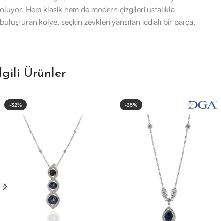
oluyor. Hem klasik hem de modern çizgileri ustalıkla
buluşturan kolye, seçkin zevkleri yansıtan iddialı bir parça.
İlgili Ürünler
-32%
-35%