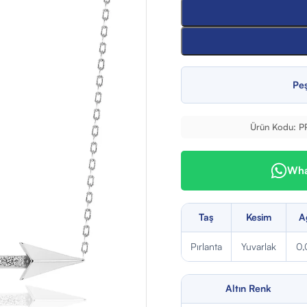
Peş
Ürün Kodu:
P
What
Taş
Kesim
A
Pırlanta
Yuvarlak
0,
Altın Renk