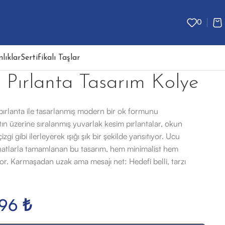
0
lıklar
Sertifikalı Taşlar
 Pırlanta Tasarım Kolye
 pırlanta ile tasarlanmış modern bir ok formunu
tın üzerine sıralanmış yuvarlak kesim pırlantalar, okun
gi gibi ilerleyerek ışığı şık bir şekilde yansıtıyor. Ucu
 hatlarla tamamlanan bu tasarım, hem minimalist hem
yor. Karmaşadan uzak ama mesajı net: Hedefi belli, tarzı
296
₺