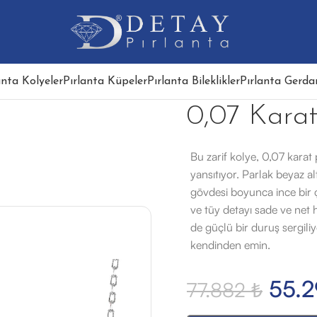
anta Kolyeler
Pırlanta Küpeler
Pırlanta Bileklikler
Pırlanta Gerdan
0,07 Karat
Bu zarif kolye, 0,07 karat
yansıtıyor. Parlak beyaz al
gövdesi boyunca ince bir çiz
ve tüy detayı sade ve net
de güçlü bir duruş sergili
kendinden emin.
55.
77.882
₺