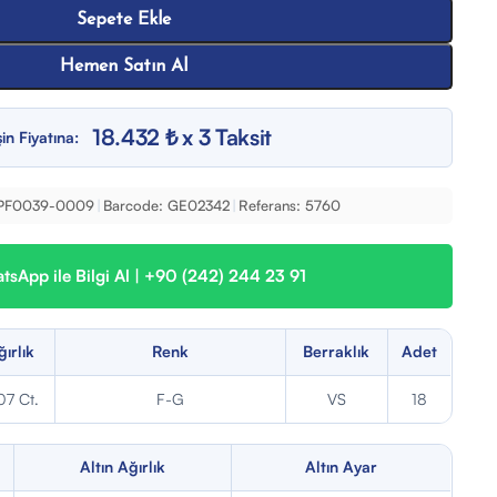
Sepete Ekle
Hemen Satın Al
18.432 ₺ x 3 Taksit
in Fiyatına:
PF0039-0009
|
Barcode:
GE02342
|
Referans:
5760
sApp ile Bilgi Al | +90 (242) 244 23 91
ğırlık
Renk
Berraklık
Adet
07 Ct.
F-G
VS
18
Altın Ağırlık
Altın Ayar