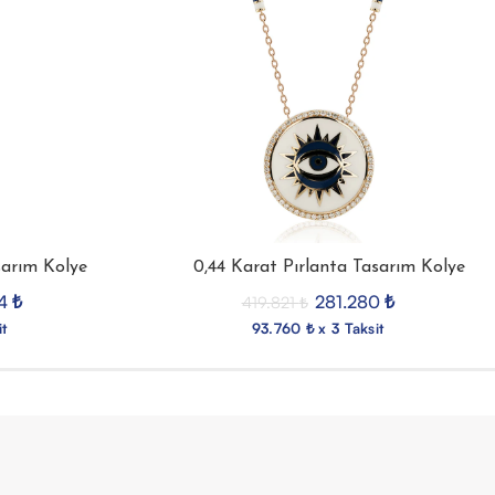
sarım Kolye
0,44 Karat Pırlanta Tasarım Kolye
44
₺
281.280
₺
419.821
₺
it
93.760 ₺ x 3 Taksit