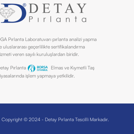
GA Pırlanta Laboratuvarı pırlanta analizi yapma
e uluslararası geçerlilikte sertifikalandırma
izmeti veren sayılı kuruluşlardan biridir.
etay Pırlanta
Elmas ve Kıymetli Taş
iyasalarında işlem yapmaya yetkilidir.
Copyright © 2024 - Detay Pırlanta Tescilli Markadır.