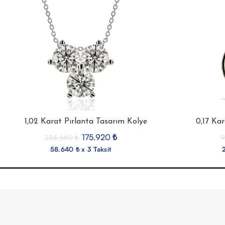
1,02 Karat Pırlanta Tasarım Kolye
0,17 Ka
175.920
₺
234.560
₺
9
58.640 ₺ x 3 Taksit
2