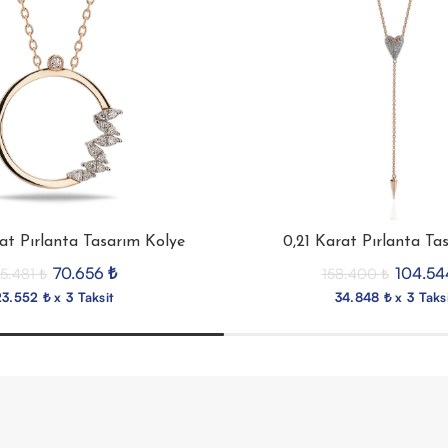
rat Pırlanta Tasarım Kolye
0,21 Karat Pırlanta Ta
70.656
₺
104.5
5.481
₺
158.400
₺
3.552 ₺ x 3 Taksit
34.848 ₺ x 3 Taks