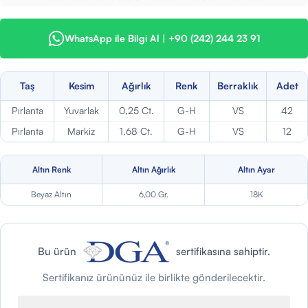
WhatsApp ile Bilgi Al | +90 (242) 244 23 91
Taş
Kesim
Ağırlık
Renk
Berraklık
Adet
Pırlanta
Yuvarlak
0,25 Ct.
G-H
VS
42
Pırlanta
Markiz
1,68 Ct.
G-H
VS
12
Altın Renk
Altın Ağırlık
Altın Ayar
Beyaz Altın
6,00 Gr.
18K
Bu ürün
sertifikasına sahiptir.
Sertifikanız ürününüz ile birlikte gönderilecektir.