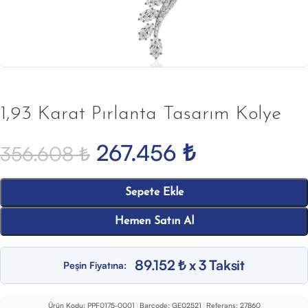
1,93 Karat Pırlanta Tasarım Kolye
267.456
₺
356.608
₺
Sepete Ekle
Hemen Satın Al
89.152 ₺ x 3 Taksit
Peşin Fiyatına:
Ürün Kodu:
PPF0175-0001
|
Barcode:
GE02521
|
Referans:
27860