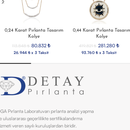
0,24 Karat Pırlanta Tasarım
0,44 Karat Pırlanta Tasarı
Kolye
Kolye
80.832
₺
281.280
₺
113.848
₺
419.821
₺
26.944 ₺ x 3 Taksit
93.760 ₺ x 3 Taksit
GA Pırlanta Laboratuvarı pırlanta analizi yapma
e uluslararası geçerlilikte sertifikalandırma
izmeti veren sayılı kuruluşlardan biridir.