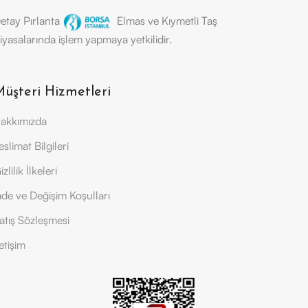
etay Pırlanta
Elmas ve Kıymetli Taş
iyasalarında işlem yapmaya yetkilidir.
üşteri Hizmetleri
akkımızda
eslimat Bilgileri
izlilik İlkeleri
ade ve Değişim Koşulları
atış Sözleşmesi
letişim