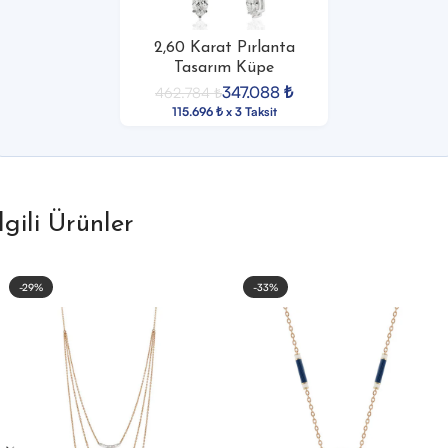
2,60 Karat Pırlanta
Tasarım Küpe
347.088
₺
462.784
₺
115.696 ₺ x 3 Taksit
İlgili Ürünler
-29%
-33%